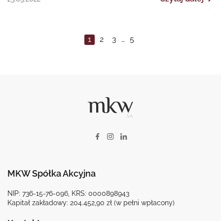
1
2
3
…
5
MKW Spółka Akcyjna
NIP: 736-15-76-096, KRS: 0000898943
Kapitał zakładowy: 204.452,90 zł (w pełni wpłacony)