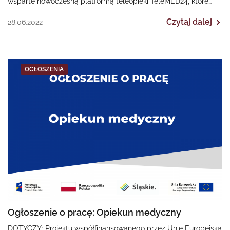
wsparte nowoczesną platformą teleopieki TeleMED24, które
onejmuje opieką osoby wykluczone lub zagrożone…
Czytaj dalej
28.06.2022
OGŁOSZENIA
Ogłoszenie o pracę: Opiekun medyczny
DOTYCZY: Projektu współfinansowanego przez Unię Europejską