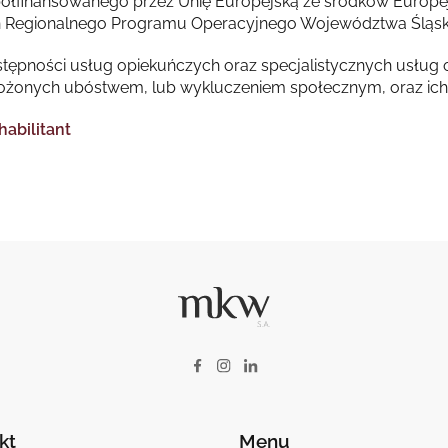
ółfinansowanego przez Unię Europejską ze środków Europe
Regionalnego Programu Operacyjnego Województwa Śląski
tępności usług opiekuńczych oraz specjalistycznych usług
ożonych ubóstwem, lub wykluczeniem społecznym, oraz ich 
abilitant
kt
Menu