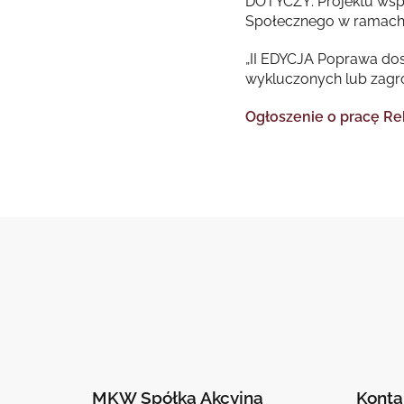
DOTYCZY: Projektu wsp
Społecznego w ramach 
„II EDYCJA Poprawa dos
wykluczonych lub zagr
Ogłoszenie o pracę Reh
MKW Spółka Akcyjna
Konta