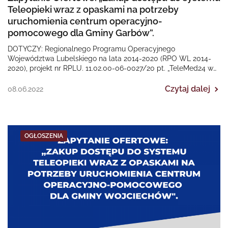
Teleopieki wraz z opaskami na potrzeby
uruchomienia centrum operacyjno-
pomocowego dla Gminy Garbów”.
DOTYCZY: Regionalnego Programu Operacyjnego
Województwa Lubelskiego na lata 2014-2020 (RPO WL 2014-
2020), projekt nr RPLU. 11.02.00-06-0027/20 pt. „TeleMed24 w
Gminie Garbów”. Termin złożenia ofert…
Czytaj dalej
08.06.2022
OGŁOSZENIA