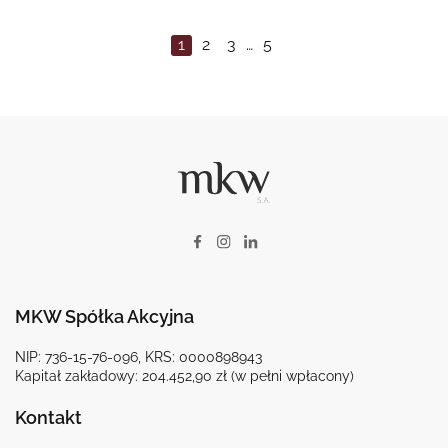
1
2
3
…
5
MKW Spółka Akcyjna
NIP: 736-15-76-096, KRS: 0000898943
Kapitał zakładowy: 204.452,90 zł (w pełni wpłacony)
Kontakt