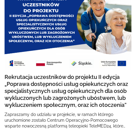
Rekrutacja uczestników do projektu II edycja
„Poprawa dostępności usług opiekuńczych oraz
specjalistycznych usług opiekuńczych dla osób
wykluczonych lub zagrożonych ubóstwem, lub
wykluczeniem społecznym, oraz ich otoczenia”
Zapraszamy do udziału w projekcie, w ramach którego
uruchomione zostało Centrum Operacyjno-Pomocowego
wsparte nowoczesną platformą teleopieki TeleMED24, które
onejmuje opieką osoby wykluczone lub zagrożone…