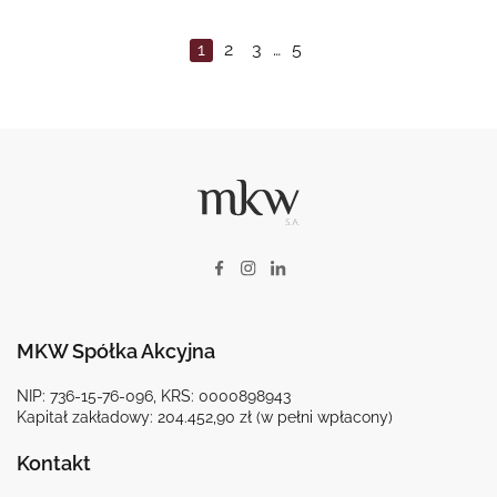
1
2
3
…
5
MKW Spółka Akcyjna
NIP: 736-15-76-096, KRS: 0000898943
Kapitał zakładowy: 204.452,90 zł (w pełni wpłacony)
Kontakt