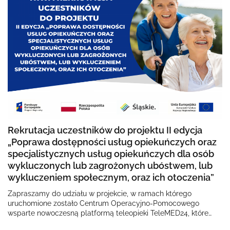
Rekrutacja uczestników do projektu II edycja
„Poprawa dostępności usług opiekuńczych oraz
specjalistycznych usług opiekuńczych dla osób
wykluczonych lub zagrożonych ubóstwem, lub
wykluczeniem społecznym, oraz ich otoczenia”
Zapraszamy do udziału w projekcie, w ramach którego
uruchomione zostało Centrum Operacyjno-Pomocowego
wsparte nowoczesną platformą teleopieki TeleMED24, które
onejmuje opieką osoby wykluczone lub zagrożone…