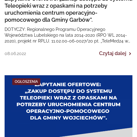
Teleopieki wraz z opaskami na potrzeby
uruchomienia centrum operacyjno-
pomocowego dla Gminy Garbów”.
DOTYCZY: Regionalnego Programu Operacyjnego
Województwa Lubelskiego na lata 2014-2020 (RPO WL 2014-
2020), projekt nr RPLU. 11.02.00-06-0027/20 pt. „TeleMed24 w
Gminie Garbów”. Termin złożenia ofert…
Czytaj dalej
08.06.2022
OGŁOSZENIA