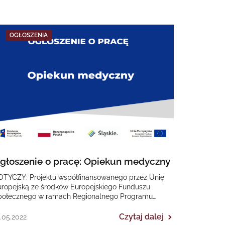
OGŁOSZENIA
głoszenie o pracę: Opiekun medyczny
OTYCZY: Projektu współfinansowanego przez Unię
uropejską ze środków Europejskiego Funduszu
połecznego w ramach Regionalnego Programu
peracyjnego Województwa Śląskiego na lata 2014-
020 „II EDYCJA Poprawa dostępności…
Czytaj dalej
.05.2022