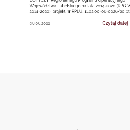
DOTYCZY: Regionalnego Programu Operacyjnego
Województwa Lubelskiego na lata 2014-2020 (RPO 
2014-2020), projekt nr RPLU. 11.02.00-06-0026/20 pt
„TeleMed24 w Gminie Wojciechów”. Termin złożenia
ofert…
Czytaj dalej
08.06.2022