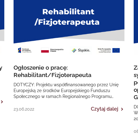
y
Ogłoszenie o pracę:
Z
Rehabilitant/Fizjoterapeuta
s
p
DOTYCZY: Projektu współfinansowanego przez Unię
o
Europejską ze środków Europejskiego Funduszu
G
Społecznego w ramach Regionalnego Programu
Operacyjnego Województwa Śląskiego na lata 2014-
D
2020 „II EDYCJA Poprawa dostępności…
Czytaj dalej
23.06.2022
W
20
„T
08