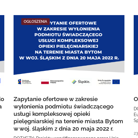
OGŁOSZENIA
do
Zapytanie ofertowe w zakresie
O
a
wyłonienia podmiotu świadczącego
D
usługi kompleksowej opieki
E
pielęgniarskiej na terenie miasta Bytom
S
O
w woj. śląskim z dnia 20 maja 2022 r.
2
23