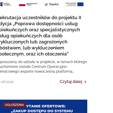
ekrutacja uczestników do projektu II
dycja „Poprawa dostępności usług
piekuńczych oraz specjalistycznych
sług opiekuńczych dla osób
ykluczonych lub zagrożonych
bóstwem, lub wykluczeniem
połecznym, oraz ich otoczenia”
apraszamy do udziału w projekcie, w ramach którego
ruchomione zostało Centrum Operacyjno-
omocowego wsparte nowoczesną platformą
leopieki TeleMED24, które onejmuje opieką osoby
ykluczone lub zagrożone…
Czytaj dalej
.06.2022
OGŁOSZENIA