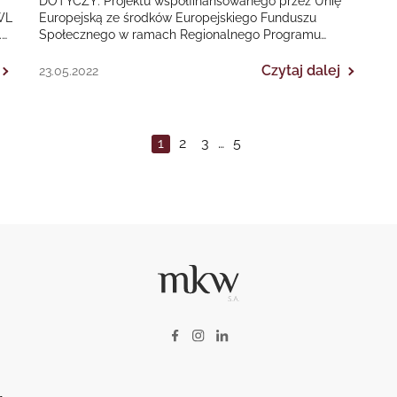
DOTYCZY: Projektu współfinansowanego przez Unię
WL
Europejską ze środków Europejskiego Funduszu
.
Społecznego w ramach Regionalnego Programu
Operacyjnego Województwa Śląskiego na lata 2014-
2020 „II EDYCJA Poprawa dostępności…
Czytaj dalej
23.05.2022
1
2
3
…
5