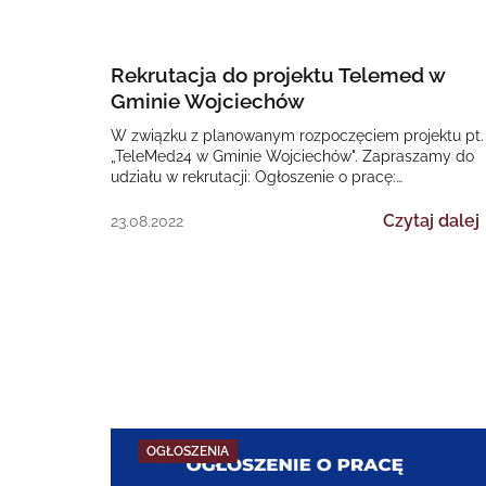
Rekrutacja do projektu Telemed w
Gminie Wojciechów
W związku z planowanym rozpoczęciem projektu pt.
„TeleMed24 w Gminie Wojciechów". Zapraszamy do
udziału w rekrutacji: Ogłoszenie o pracę:
PielęgniarkaDOTYCZY: Regionalnego Programu
Operacyjnego Województwa…
Czytaj dalej
23.08.2022
OGŁOSZENIA