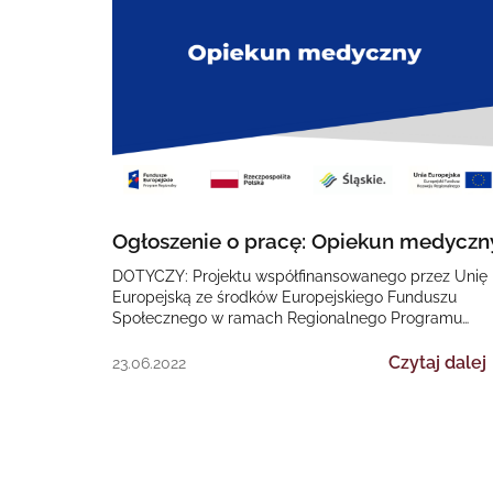
Ogłoszenie o pracę: Opiekun medyczn
DOTYCZY: Projektu współfinansowanego przez Unię
Europejską ze środków Europejskiego Funduszu
Społecznego w ramach Regionalnego Programu
Operacyjnego Województwa Śląskiego na lata 2014-
2020 „II EDYCJA Poprawa dostępności…
Czytaj dalej
23.06.2022