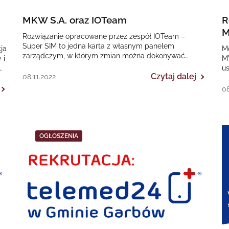
MKW S.A. oraz IOTeam
R
M
Rozwiązanie opracowane przez zespół IOTeam –
Super SIM to jedna karta z własnym panelem
ja
M
zarządczym, w którym zmian można dokonywać
 i
MV
dynamicznie. Zależnie od potrzeb działa w…
u
Czytaj dalej
08.11.2022
M
08
OGŁOSZENIA