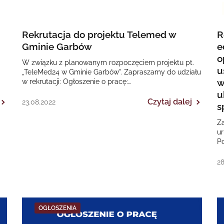
Rekrutacja do projektu Telemed w
R
Gminie Garbów
e
o
W związku z planowanym rozpoczęciem projektu pt.
u
„TeleMed24 w Gminie Garbów". Zapraszamy do udziału
w
w rekrutacji: Ogłoszenie o pracę:
PielęgniarkaDOTYCZY: Regionalnego Programu
u
Operacyjnego Województwa…
Czytaj dalej
23.08.2022
s
Z
u
P
te
w
28
OGŁOSZENIA