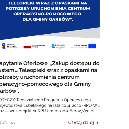
apytanie Ofertowe: „Zakup dostępu do
ystemu Teleopieki wraz z opaskami na
otrzeby uruchomienia centrum
peracyjno-pomocowego dla Gminy
arbów”.
OTYCZY: Regionalnego Programu Operacyjnego
ojewództwa Lubelskiego na lata 2014-2020 (RPO WL
14-2020), projekt nr RPLU. 11.02.00-06-0027/20 pt.
eleMed24 w Gminie Garbów”. Termin złożenia ofert…
Czytaj dalej
.06.2022