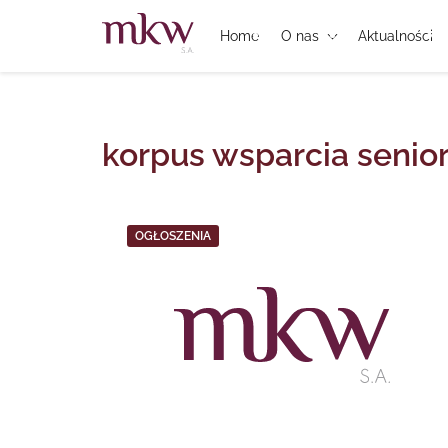
Home
O nas
Aktualności
korpus wsparcia senio
OGŁOSZENIA