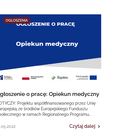
OGŁOSZENIA
głoszenie o pracę: Opiekun medyczny
OTYCZY: Projektu współfinansowanego przez Unię
uropejską ze środków Europejskiego Funduszu
połecznego w ramach Regionalnego Programu
peracyjnego Województwa Śląskiego na lata 2014-
020 „II EDYCJA Poprawa dostępności…
Czytaj dalej
.05.2022