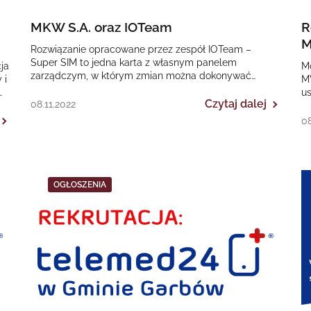
MKW S.A. oraz IOTeam
R
M
Rozwiązanie opracowane przez zespół IOTeam –
Super SIM to jedna karta z własnym panelem
ja
M
zarządczym, w którym zmian można dokonywać
 i
MV
dynamicznie. Zależnie od potrzeb działa w…
u
Czytaj dalej
08.11.2022
M
08
OGŁOSZENIA