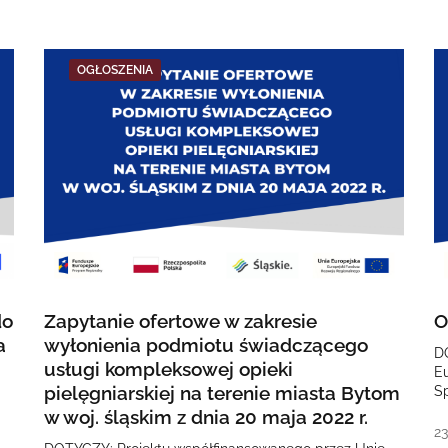
OGŁOSZENIA
do
Zapytanie ofertowe w zakresie
O
a
wyłonienia podmiotu świadczącego
D
usługi kompleksowej opieki
E
pielęgniarskiej na terenie miasta Bytom
S
O
w woj. śląskim z dnia 20 maja 2022 r.
2
23