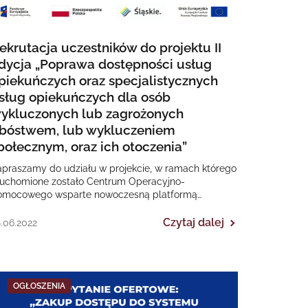
ekrutacja uczestników do projektu II
dycja „Poprawa dostępności usług
piekuńczych oraz specjalistycznych
sług opiekuńczych dla osób
ykluczonych lub zagrożonych
bóstwem, lub wykluczeniem
połecznym, oraz ich otoczenia”
apraszamy do udziału w projekcie, w ramach którego
ruchomione zostało Centrum Operacyjno-
omocowego wsparte nowoczesną platformą
leopieki TeleMED24, które onejmuje opieką osoby
ykluczone lub zagrożone…
Czytaj dalej
.06.2022
OGŁOSZENIA