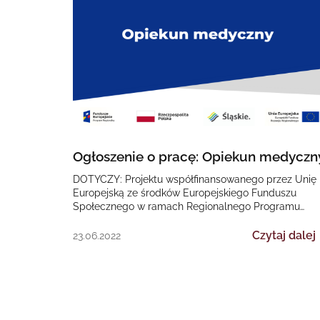
Ogłoszenie o pracę: Opiekun medyczn
DOTYCZY: Projektu współfinansowanego przez Unię
Europejską ze środków Europejskiego Funduszu
Społecznego w ramach Regionalnego Programu
Operacyjnego Województwa Śląskiego na lata 2014-
2020 „II EDYCJA Poprawa dostępności…
Czytaj dalej
23.06.2022