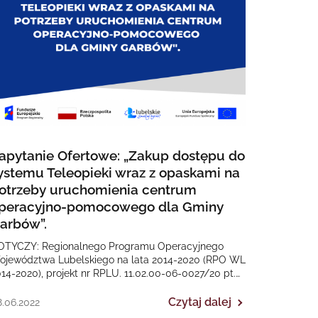
apytanie Ofertowe: „Zakup dostępu do
ystemu Teleopieki wraz z opaskami na
otrzeby uruchomienia centrum
peracyjno-pomocowego dla Gminy
arbów”.
OTYCZY: Regionalnego Programu Operacyjnego
ojewództwa Lubelskiego na lata 2014-2020 (RPO WL
14-2020), projekt nr RPLU. 11.02.00-06-0027/20 pt.
eleMed24 w Gminie Garbów”. Termin złożenia ofert…
Czytaj dalej
.06.2022