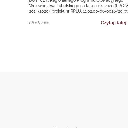
DOTYCZY: Regionalnego Programu Operacyjnego
Województwa Lubelskiego na lata 2014-2020 (RPO 
2014-2020), projekt nr RPLU. 11.02.00-06-0026/20 pt
„TeleMed24 w Gminie Wojciechów”. Termin złożenia
ofert…
Czytaj dalej
08.06.2022