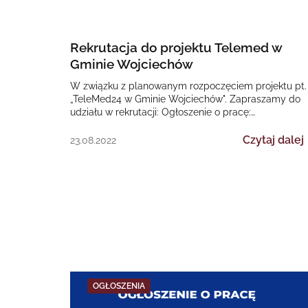
Rekrutacja do projektu Telemed w
Gminie Wojciechów
W związku z planowanym rozpoczęciem projektu pt.
„TeleMed24 w Gminie Wojciechów". Zapraszamy do
udziału w rekrutacji: Ogłoszenie o pracę:
PielęgniarkaDOTYCZY: Regionalnego Programu
Operacyjnego Województwa…
Czytaj dalej
23.08.2022
OGŁOSZENIA