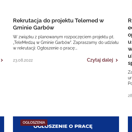
Rekrutacja do projektu Telemed w
R
Gminie Garbów
e
o
W związku z planowanym rozpoczęciem projektu pt.
u
„TeleMed24 w Gminie Garbów". Zapraszamy do udziału
w
w rekrutacji: Ogłoszenie o pracę:
PielęgniarkaDOTYCZY: Regionalnego Programu
u
Operacyjnego Województwa…
Czytaj dalej
23.08.2022
s
Z
u
P
te
w
28
OGŁOSZENIA