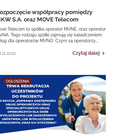
ozpoczęcie współpracy pomiędzy
KW S.A. oraz MOVE Telecom
ove Telecom to spółka operator MVNE, oraz operator
NA. Tego rodzaju spółki zajmują się świadczeniem
sług dla operatorów MVNO. Czym są operatorzy
VNO? To…
Czytaj dalej
.11.2022
OGŁOSZENIA