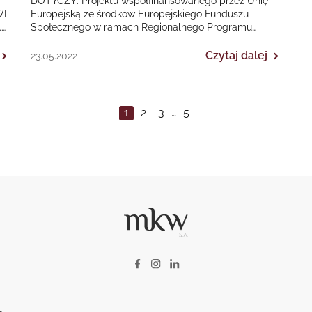
DOTYCZY: Projektu współfinansowanego przez Unię
WL
Europejską ze środków Europejskiego Funduszu
.
Społecznego w ramach Regionalnego Programu
Operacyjnego Województwa Śląskiego na lata 2014-
2020 „II EDYCJA Poprawa dostępności…
Czytaj dalej
23.05.2022
1
2
3
…
5