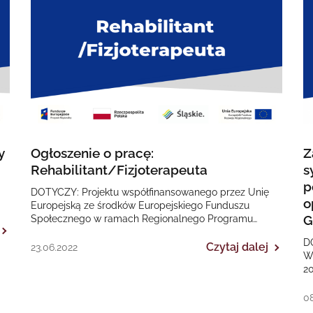
y
Ogłoszenie o pracę:
Z
Rehabilitant/Fizjoterapeuta
s
p
DOTYCZY: Projektu współfinansowanego przez Unię
o
Europejską ze środków Europejskiego Funduszu
G
Społecznego w ramach Regionalnego Programu
Operacyjnego Województwa Śląskiego na lata 2014-
D
2020 „II EDYCJA Poprawa dostępności…
Czytaj dalej
23.06.2022
W
20
„T
08