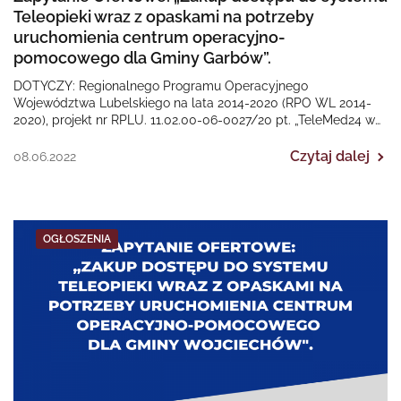
Teleopieki wraz z opaskami na potrzeby
uruchomienia centrum operacyjno-
pomocowego dla Gminy Garbów”.
DOTYCZY: Regionalnego Programu Operacyjnego
Województwa Lubelskiego na lata 2014-2020 (RPO WL 2014-
2020), projekt nr RPLU. 11.02.00-06-0027/20 pt. „TeleMed24 w
Gminie Garbów”. Termin złożenia ofert…
Czytaj dalej
08.06.2022
OGŁOSZENIA