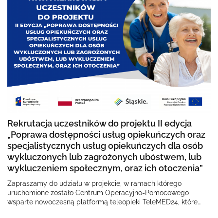
Rekrutacja uczestników do projektu II edycja
„Poprawa dostępności usług opiekuńczych oraz
specjalistycznych usług opiekuńczych dla osób
wykluczonych lub zagrożonych ubóstwem, lub
wykluczeniem społecznym, oraz ich otoczenia”
Zapraszamy do udziału w projekcie, w ramach którego
uruchomione zostało Centrum Operacyjno-Pomocowego
wsparte nowoczesną platformą teleopieki TeleMED24, które
onejmuje opieką osoby wykluczone lub zagrożone…