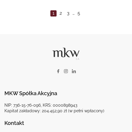
1
2
3
…
5
MKW Spółka Akcyjna
NIP: 736-15-76-096, KRS: 0000898943
Kapitał zakładowy: 204.452,90 zł (w pełni wpłacony)
Kontakt