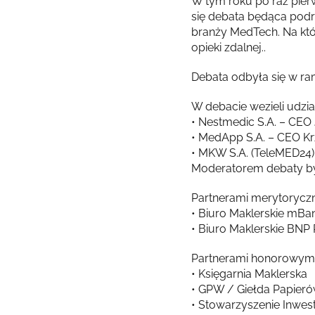
W tym roku po raz pier
się debata będąca podr
branży MedTech. Na któ
opieki zdalnej..
Debata odbyła się w ram
W debacie wezieli udzi
• Nestmedic S.A. – CEO
• MedApp S.A. – CEO Kr
• MKW S.A. (TeleMED24)
Moderatorem debaty był
Partnerami merytoryczn
• Biuro Maklerskie mBa
• Biuro Maklerskie BNP
Partnerami honorowymi 
• Księgarnia Maklerska
• GPW / Giełda Papier
• Stowarzyszenie Inwe