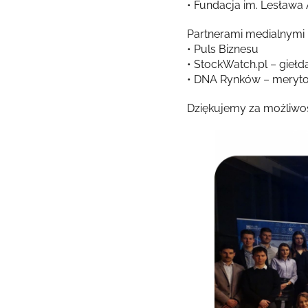
• Fundacja im. Lesława 
Partnerami medialnymi b
• Puls Biznesu
• StockWatch.pl – gieł
• DNA Rynków – merytor
Dziękujemy za możliwoś