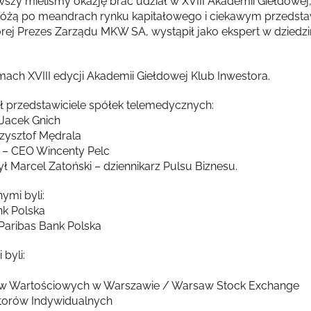
wszy mieliśmy okazję brać udział w XVIII Akademii Giełdowej
óżą po meandrach rynku kapitałowego i ciekawym przedstaw
rej Prezes Zarządu MKW SA, wystąpił jako ekspert w dziedzi
ach XVIII edycji Akademii Giełdowej Klub Inwestora.
ał przedstawiciele spółek telemedycznych:
 Jacek Gnich
zysztof Mędrala
 – CEO Wincenty Pelc
 Marcel Zatoński – dziennikarz Pulsu Biznesu.
ymi byli:
nk Polska
 Paribas Bank Polska
byli:
ów Wartościowych w Warszawie / Warsaw Stock Exchange
storów Indywidualnych