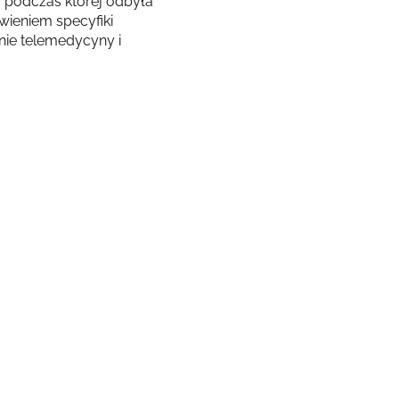
, podczas której odbyła
ieniem specyfiki
nie telemedycyny i