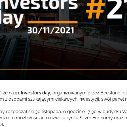
ć że na
21 Investors day
, organizowanym przez Beesfund, cz
 z osobami szukającymi ciekawych inwestycji, swój panel m
ay rozpoczął się 30 listopada, o godzinie 17:30 w budynku V
dział o możliwościach rozwoju rynku Silver Economy oraz 
4.